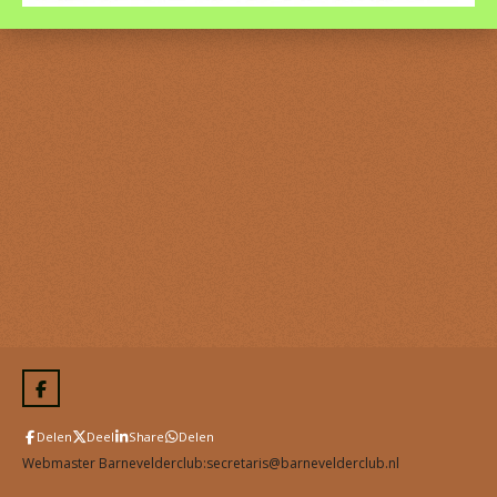
F
a
c
Delen
Deel
Share
Delen
e
b
Webmaster Barnevelderclub:secretaris@barnevelderclub.nl
o
o