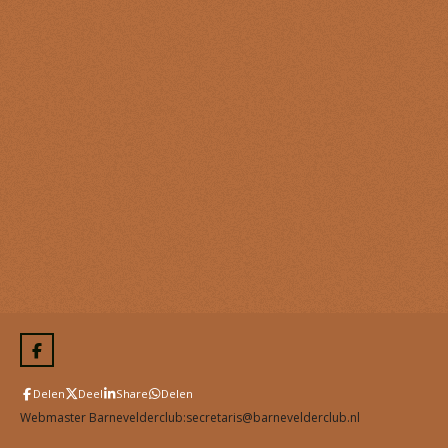
F
a
c
Delen
Deel
Share
Delen
e
b
Webmaster Barnevelderclub:secretaris@barnevelderclub.nl
o
o