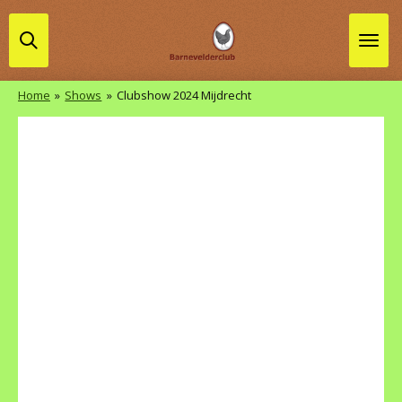
Ga
direct
naar
de
Home
»
Shows
»
Clubshow 2024 Mijdrecht
hoofdinhoud