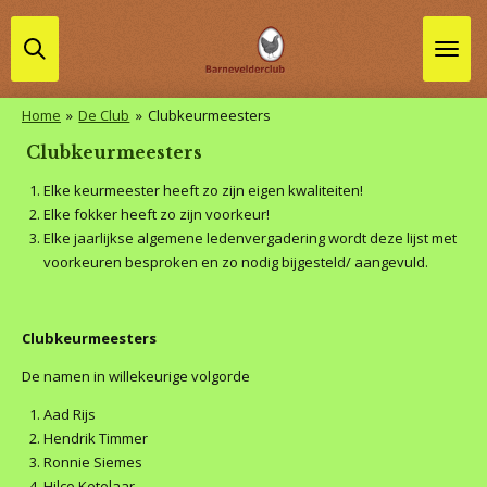
Ga
direct
naar
de
Home
»
De Club
»
Clubkeurmeesters
hoofdinhoud
Clubkeurmeesters
Elke keurmeester heeft zo zijn eigen kwaliteiten!
Elke fokker heeft zo zijn voorkeur!
Elke jaarlijkse algemene ledenvergadering wordt deze lijst met
voorkeuren besproken en zo nodig bijgesteld/ aangevuld.
Clubkeurmeesters
De namen in willekeurige volgorde
Aad Rijs
Hendrik Timmer
Ronnie Siemes
Hilco Ketelaar