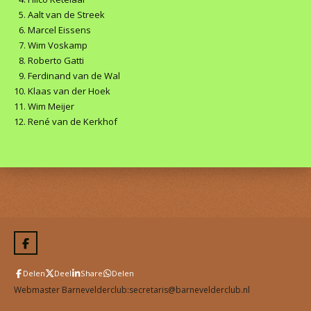
Aalt van de Streek
Marcel Eissens
Wim Voskamp
Roberto Gatti
Ferdinand van de Wal
Klaas van der Hoek
Wim Meijer
René van de Kerkhof
F
a
c
Delen
Deel
Share
Delen
e
b
Webmaster Barnevelderclub:secretaris@barnevelderclub.nl
o
o