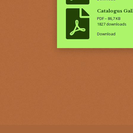
Catalogus Gal
PDF – 86,7 KB
1827 downloads
Download