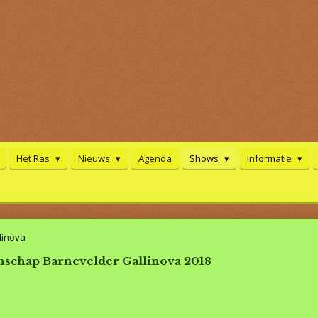
Het Ras
Nieuws
Agenda
Shows
Informatie
linova
schap Barnevelder Gallinova 2018